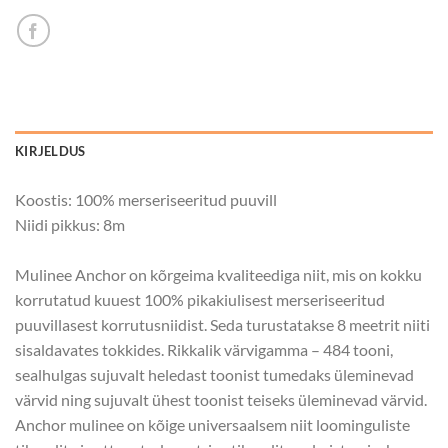
KIRJELDUS
Koostis: 100% merseriseeritud puuvill
Niidi pikkus: 8m
Mulinee Anchor on kõrgeima kvaliteediga niit, mis on kokku
korrutatud kuuest 100% pikakiulisest merseriseeritud
puuvillasest korrutusniidist. Seda turustatakse 8 meetrit niiti
sisaldavates tokkides. Rikkalik värvigamma – 484 tooni,
sealhulgas sujuvalt heledast toonist tumedaks üleminevad
värvid ning sujuvalt ühest toonist teiseks üleminevad värvid.
Anchor mulinee on kõige universaalsem niit loominguliste