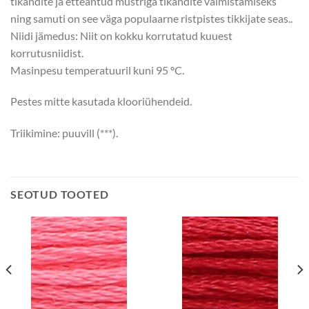
tikandite ja etteantud mustriga tikandite valmistamiseks
ning samuti on see väga populaarne ristpistes tikkijate seas..
Niidi jämedus: Niit on kokku korrutatud kuuest
korrutusniidist.
Masinpesu temperatuuril kuni 95 °C.
Pestes mitte kasutada klooriühendeid.
Triikimine: puuvill (***).
SEOTUD TOOTED