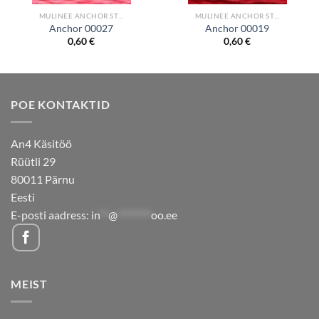
MULINEE ANCHOR STRANDED COTTON
MULINEE ANCHOR STRANDED COTTON
Anchor 00027
Anchor 00019
0,60
€
0,60
€
POE KONTAKTID
An4 Käsitöö
Rüütli 29
80011 Pärnu
Eesti
E-posti aadress:
in
**
@
********
oo.ee
MEIST