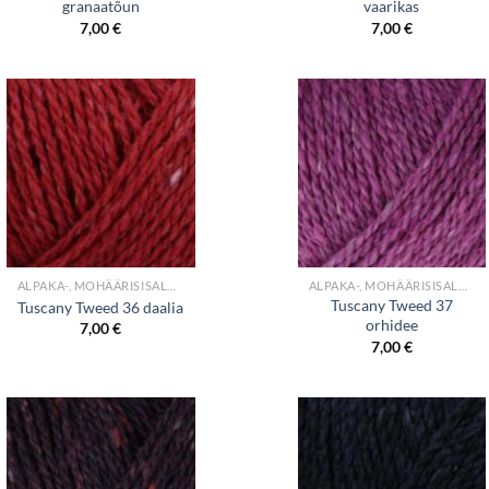
granaatõun
vaarikas
7,00
€
7,00
€
+
+
ALPAKA-, MOHÄÄRISISALDUSEGA LÕNGAD
ALPAKA-, MOHÄÄRISISALDUSEGA LÕNGAD
Tuscany Tweed 37
Tuscany Tweed 36 daalia
orhidee
7,00
€
7,00
€