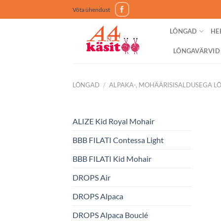
Skip
Võta ühendust
to
content
LÕNGAD
HE
LÕNGAVÄRVID
LÕNGAD
/
ALPAKA-, MOHÄÄRISISALDUSEGA 
ALIZE Kid Royal Mohair
BBB FILATI Contessa Light
BBB FILATI Kid Mohair
DROPS Air
DROPS Alpaca
DROPS Alpaca Bouclé