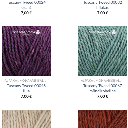
Tuscany Tweed 00024
Tuscany Tweed 00032
oranž
lillakas
7,00
€
7,00
€
+
+
ALPAKA-, MOHÄÄRISISALDUSEGA LÕNGAD
ALPAKA-, MOHÄÄRISISALDUSEGA LÕNGAD
Tuscany Tweed 00048
Tuscany Tweed 00067
lilla
mündiroheline
7,00
€
7,00
€