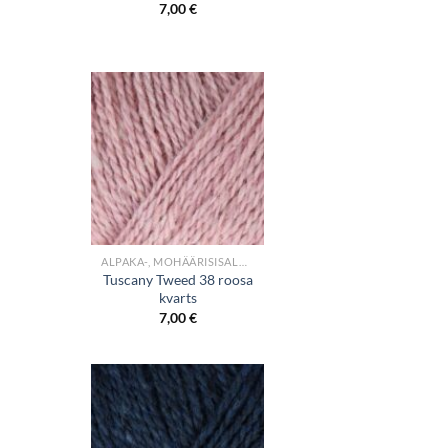
7,00
€
+
ALPAKA-, MOHÄÄRISISALDUSEGA LÕNGAD
Tuscany Tweed 38 roosa
kvarts
7,00
€