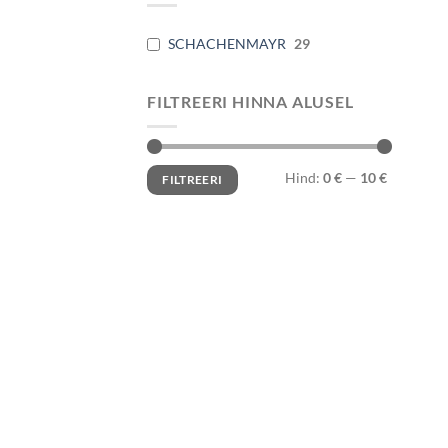
SCHACHENMAYR
29
FILTREERI HINNA ALUSEL
Minimaalne
Maksimaalne
Hind:
0 €
—
10 €
FILTREERI
hind
hind