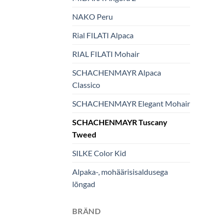
NAKO Peru
Rial FILATI Alpaca
RIAL FILATI Mohair
SCHACHENMAYR Alpaca
Classico
SCHACHENMAYR Elegant Mohair
SCHACHENMAYR Tuscany
Tweed
SILKE Color Kid
Alpaka-, mohäärisisaldusega
lõngad
BRÄND