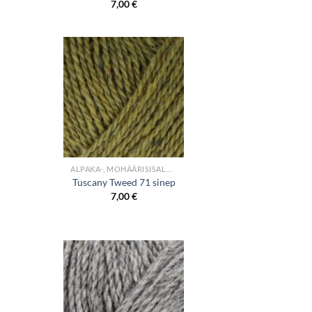
7,00
€
+
ALPAKA-, MOHÄÄRISISALDUSEGA LÕNGAD
Tuscany Tweed 71 sinep
7,00
€