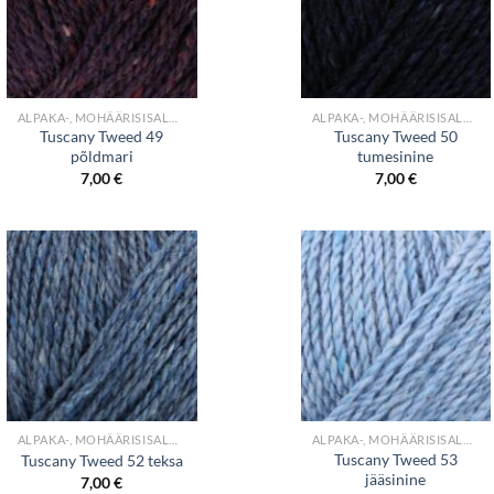
+
+
ALPAKA-, MOHÄÄRISISALDUSEGA LÕNGAD
ALPAKA-, MOHÄÄRISISALDUSEGA LÕNGAD
Tuscany Tweed 49
Tuscany Tweed 50
põldmari
tumesinine
7,00
€
7,00
€
+
+
ALPAKA-, MOHÄÄRISISALDUSEGA LÕNGAD
ALPAKA-, MOHÄÄRISISALDUSEGA LÕNGAD
Tuscany Tweed 53
Tuscany Tweed 52 teksa
jääsinine
7,00
€