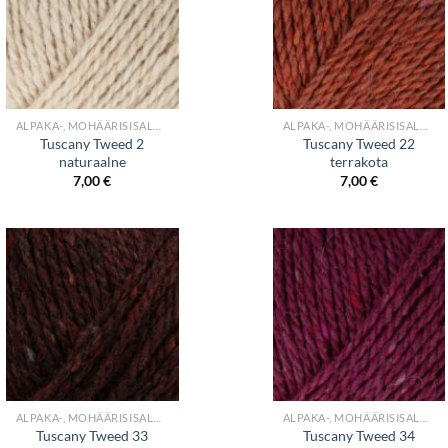
+
+
ALPAKA-, MOHÄÄRISISALDUSEGA LÕNGAD
ALPAKA-, MOHÄÄRISISALDUSEGA LÕNGAD
Tuscany Tweed 2
Tuscany Tweed 22
naturaalne
terrakota
7,00
€
7,00
€
+
+
ALPAKA-, MOHÄÄRISISALDUSEGA LÕNGAD
ALPAKA-, MOHÄÄRISISALDUSEGA LÕNGAD
Tuscany Tweed 33
Tuscany Tweed 34