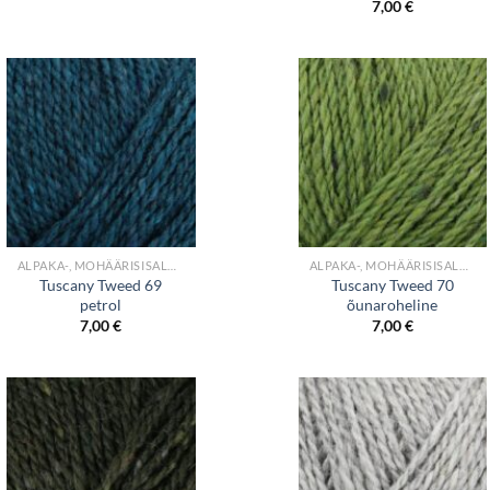
7,00
€
+
+
ALPAKA-, MOHÄÄRISISALDUSEGA LÕNGAD
ALPAKA-, MOHÄÄRISISALDUSEGA LÕNGAD
Tuscany Tweed 69
Tuscany Tweed 70
petrol
õunaroheline
7,00
€
7,00
€