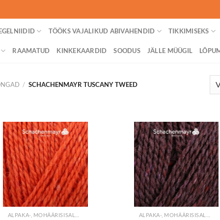
EGELNIIDID
TÖÖKS VAJALIKUD ABIVAHENDID
TIKKIMISEKS
RAAMATUD
KINKEKAARDID
SOODUS
JÄLLE MÜÜGIL
LÕPU
LÕNGAD
/
SCHACHENMAYR TUSCANY TWEED
+
+
ALPAKA-, MOHÄÄRISISALDUSEGA LÕNGAD
ALPAKA-, MOHÄÄRISISALDUSEGA LÕNGAD