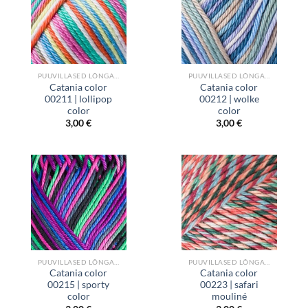
PUUVILLASED LÕNGAD
PUUVILLASED LÕNGAD
Catania color
Catania color
00211 | lollipop
00212 | wolke
color
color
3,00
€
3,00
€
PUUVILLASED LÕNGAD
PUUVILLASED LÕNGAD
Catania color
Catania color
00215 | sporty
00223 | safari
color
mouliné