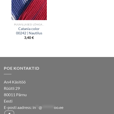
PUUVILLASED LÕNGAD
Catania color
00242 | Nautilus
3,40
€
POE KONTAKTID
An4 Käsitöö
Rüütli 29
80011 Pärnu
Eesti
E-posti aadress:
in
**
@
********
oo.ee