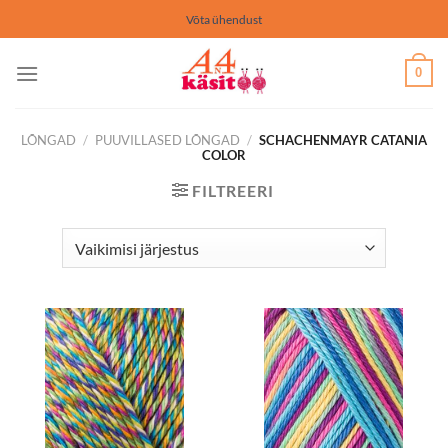
Skip
Võta ühendust
to
content
0
LÕNGAD
/
PUUVILLASED LÕNGAD
/
SCHACHENMAYR CATANIA
COLOR
FILTREERI