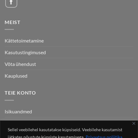
MEIST
Kättetoimetamine
Kasutustingimused
Võta ühendust
Kauplused
TEIE KONTO
Isikuandmed
Tellimused
Sellel veebilehel kasutatakse küpsiseid. Veebilehe kasutamist
Aadressid
jätkates nõustute küpsiste kasutamisega.
Privaatsus poliitika