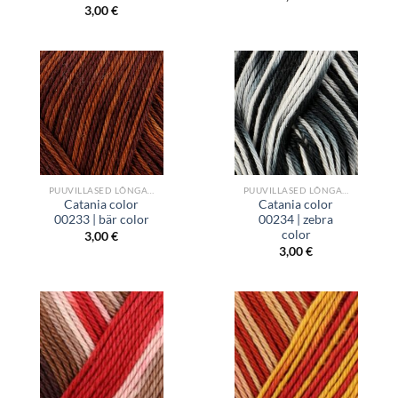
3,00
€
PUUVILLASED LÕNGAD
PUUVILLASED LÕNGAD
Catania color
Catania color
00233 | bär color
00234 | zebra
color
3,00
€
3,00
€