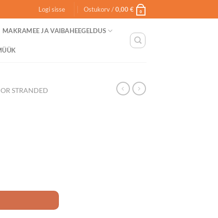
Logi sisse
Ostukorv /
0,00
€
0
MAKRAMEE JA VAIBAHEEGELDUS
MÜÜK
HOR STRANDED
I