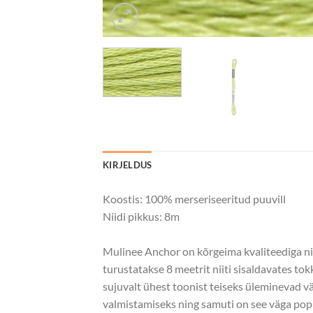
KIRJELDUS
Koostis: 100% merseriseeritud puuvill
Niidi pikkus: 8m
Mulinee Anchor on kõrgeima kvaliteediga nii
turustatakse 8 meetrit niiti sisaldavates to
sujuvalt ühest toonist teiseks üleminevad vä
valmistamiseks ning samuti on see väga popul