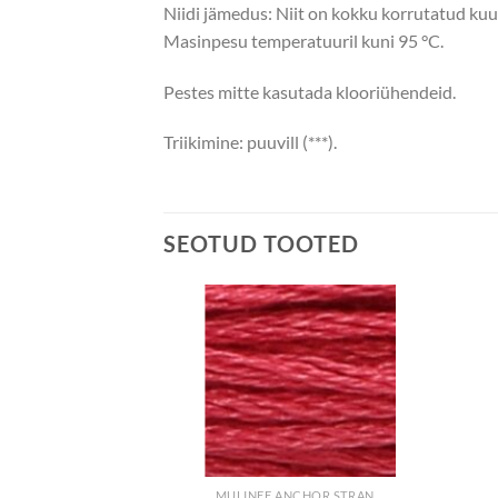
Niidi jämedus: Niit on kokku korrutatud kuu
Masinpesu temperatuuril kuni 95 °C.
Pestes mitte kasutada klooriühendeid.
Triikimine: puuvill (***).
SEOTUD TOOTED
+
MULINEE ANCHOR STRANDED COTTON
MULINEE ANCHOR STRANDED COTTON