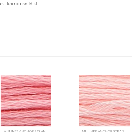
est korrutusniidist.
+
+
MULINEE ANCHOR STRANDED COTTON
MULINEE ANCHOR STRANDED COTTON