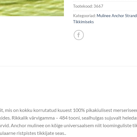
Tootekood:
3667
Kategooriad:
Mulinee Anchor Strand
Tikkimiseks
t, mis on kokku korrutatud kuuest 100% pikakiulisest merseriseeri
kkides. Rikkalik värvigamma – 484 tooni, sealhulgas sujuvalt hele
rvid. Anchor mulinee on kõige universaalsem niit loominguliste ti
aarne ristpistes tikkijate seas..