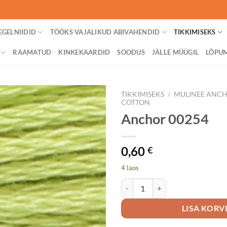
EGELNIIDID
TÖÖKS VAJALIKUD ABIVAHENDID
TIKKIMISEKS
RAAMATUD
KINKEKAARDID
SOODUS
JÄLLE MÜÜGIL
LÕPU
TIKKIMISEKS
/
MULINEE ANC
COTTON
Anchor 00254
0,60
€
4 laos
Anchor 00254 kogus
LISA KORV