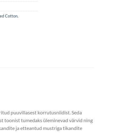
ed Cotton
,
tud puuvillasest korrutusniidist. Seda
dast toonist tumedaks üleminevad värvid ning
kandite ja etteantud mustriga tikandite