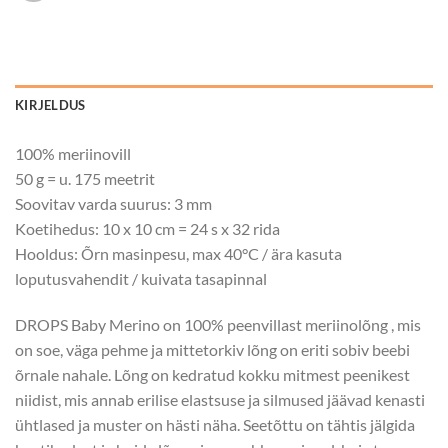
KIRJELDUS
100% meriinovill
50 g = u. 175 meetrit
Soovitav varda suurus: 3 mm
Koetihedus: 10 x 10 cm = 24 s x 32 rida
Hooldus: Õrn masinpesu, max 40°C / ära kasuta
loputusvahendit / kuivata tasapinnal
DROPS Baby Merino on 100% peenvillast meriinolõng , mis
on soe, väga pehme ja mittetorkiv lõng on eriti sobiv beebi
õrnale nahale. Lõng on kedratud kokku mitmest peenikest
niidist, mis annab erilise elastsuse ja silmused jäävad kenasti
ühtlased ja muster on hästi näha. Seetõttu on tähtis jälgida