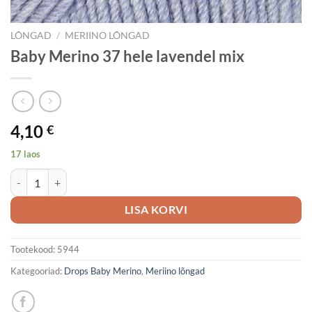
LÕNGAD
/
MERIINO LÕNGAD
Baby Merino 37 hele lavendel mix
4,10
€
17 laos
Baby Merino 37 hele lavendel mix kogus
LISA KORVI
Tootekood:
5944
Kategooriad:
Drops Baby Merino
,
Meriino lõngad