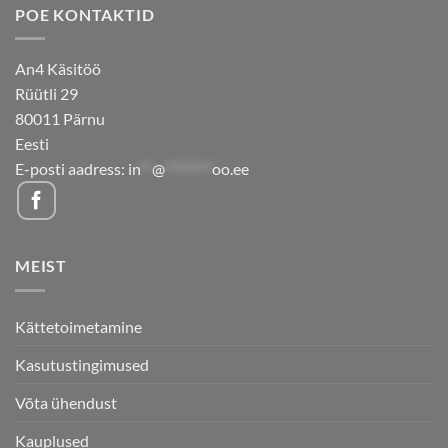
POE KONTAKTID
An4 Käsitöö
Rüütli 29
80011 Pärnu
Eesti
E-posti aadress:
in
**
@
********
oo.ee
MEIST
Kättetoimetamine
Kasutustingimused
Võta ühendust
Kauplused