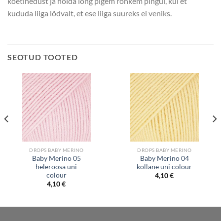
koetihedust ja hoida lõng pigem rohkem pingul, kui et
kududa liiga lõdvalt, et ese liiga suureks ei veniks.
SEOTUD TOOTED
DROPS BABY MERINO
DROPS BABY MERINO
Baby Merino 05
Baby Merino 04
heleroosa uni
kollane uni colour
colour
4,10
€
4,10
€