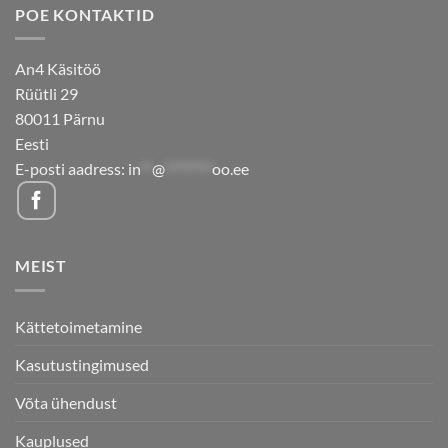
POE KONTAKTID
An4 Käsitöö
Rüütli 29
80011 Pärnu
Eesti
E-posti aadress:
in
**
@
********
oo.ee
MEIST
Kättetoimetamine
Kasutustingimused
Võta ühendust
Kauplused