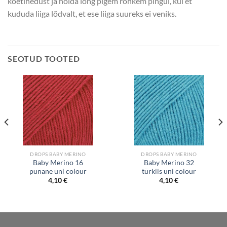
koetihedust ja hoida lõng pigem rohkem pingul, kui et
kududa liiga lõdvalt, et ese liiga suureks ei veniks.
SEOTUD TOOTED
DROPS BABY MERINO
DROPS BABY MERINO
Baby Merino 16
Baby Merino 32
punane uni colour
türkiis uni colour
4,10
€
4,10
€