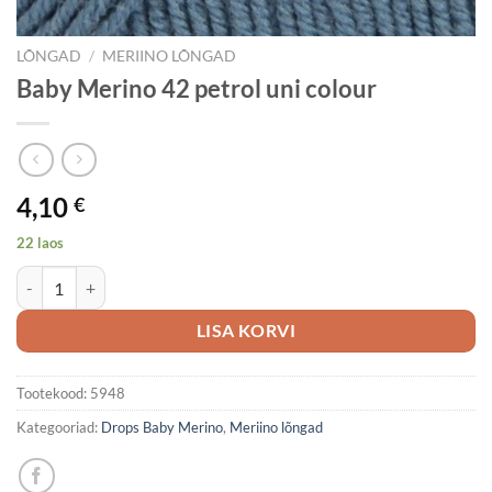
LÕNGAD
/
MERIINO LÕNGAD
Baby Merino 42 petrol uni colour
4,10
€
22 laos
Baby Merino 42 petrol uni colour kogus
LISA KORVI
Tootekood:
5948
Kategooriad:
Drops Baby Merino
,
Meriino lõngad