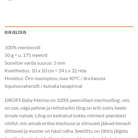
KIRJELDUS
100% meriinovill
50 g = u. 175 meetrit
Soovitav varda suurus: 3 mm
Koetihedus: 10 x 10 cm = 24 s x 32 rida
Hooldus: Õrn masinpesu, max 40°C / ära kasuta
loputusvahendit / kuivata tasapinnal
DROPS Baby Merino on 100% peenvillast meriinolõng , mis
on soe, väga pehme ja mittetorkiv lõng on eriti sobiv beebi
õrnale nahale. Lõng on kedratud kokku mitmest peenikest
niidist, mis annab erilise elastsuse ja silmused jäävad kenasti
ühtlased ja muster on hästi näha. Seetõttu on tähtis jälgida