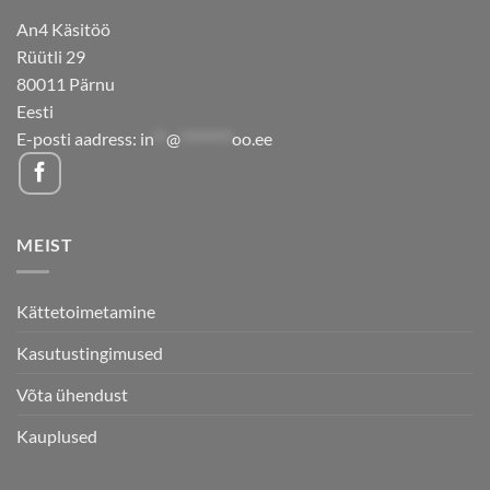
An4 Käsitöö
Rüütli 29
80011 Pärnu
Eesti
E-posti aadress:
in
**
@
********
oo.ee
MEIST
Kättetoimetamine
Kasutustingimused
Võta ühendust
Kauplused