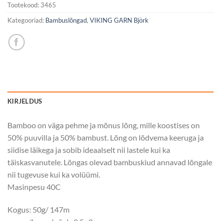
Tootekood:
3465
Kategooriad:
Bambuslõngad
,
VIKING GARN Björk
KIRJELDUS
Bamboo on väga pehme ja mõnus lõng, mille koostises on
50% puuvilla ja 50% bambust. Lõng on lõdvema keeruga ja
siidise läikega ja sobib ideaalselt nii lastele kui ka
täiskasvanutele. Lõngas olevad bambuskiud annavad lõngale
nii tugevuse kui ka volüümi.
Masinpesu 40C
Kogus: 50g/ 147m