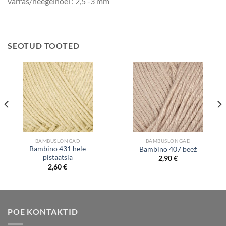
varras/heegelnõel : 2,5 -3 mm
SEOTUD TOOTED
BAMBUSLÕNGAD
BAMBUSLÕNGAD
Bambino 431 hele
Bambino 407 beež
pistaatsia
2,90
€
2,60
€
POE KONTAKTID