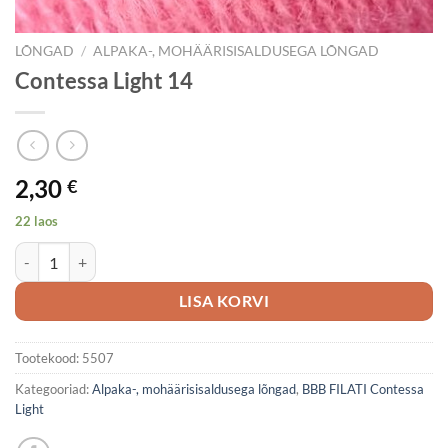
LÕNGAD
/
ALPAKA-, MOHÄÄRISISALDUSEGA LÕNGAD
Contessa Light 14
2,30
€
22 laos
Contessa Light 14 kogus
LISA KORVI
Tootekood:
5507
Kategooriad:
Alpaka-, mohäärisisaldusega lõngad
,
BBB FILATI Contessa
Light