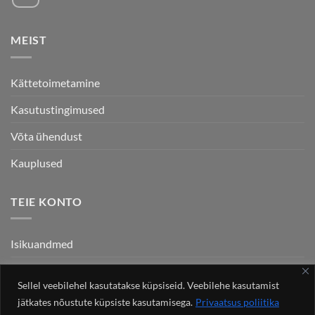
MEIST
Kättetoimetamine
Kasutustingimused
Võta ühendust
Kauplused
TEIE KONTO
Isikuandmed
Tellimused
Sellel veebilehel kasutatakse küpsiseid. Veebilehe kasutamist
Aadressid
jätkates nõustute küpsiste kasutamisega.
Privaatsus poliitika