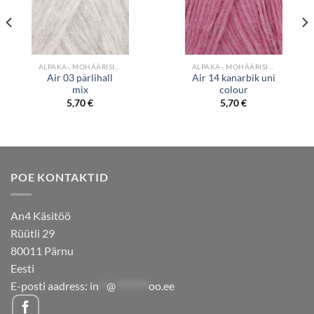
ALPAKA-, MOHÄÄRISISALDUSEGA LÕNGAD
ALPAKA-, MOHÄÄRISISALDUSEGA LÕNGAD
Air 03 pärlihall
Air 14 kanarbik uni
mix
colour
5,70
€
5,70
€
POE KONTAKTID
An4 Käsitöö
Rüütli 29
80011 Pärnu
Eesti
E-posti aadress:
in
**
@
********
oo.ee