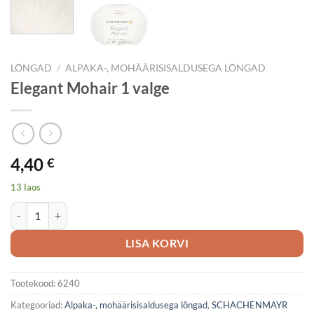
LÕNGAD
/
ALPAKA-, MOHÄÄRISISALDUSEGA LÕNGAD
Elegant Mohair 1 valge
4,40
€
13 laos
Elegant Mohair 1 valge kogus
LISA KORVI
Tootekood:
6240
Kategooriad:
Alpaka-, mohäärisisaldusega lõngad
,
SCHACHENMAYR