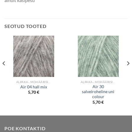
ainult käsipesu
SEOTUD TOOTED
ALPAKA-, MOHÄÄRISISALDUSEGA LÕNGAD
ALPAKA-, MOHÄÄRISISALDUSEGA LÕNGAD
Air 30
Air 04 hall mix
salveiroheline uni
5,70
€
colour
5,70
€
POE KONTAKTID