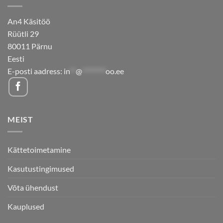
An4 Käsitöö
Rüütli 29
80011 Pärnu
Eesti
E-posti aadress:
in
**
@
********
oo.ee
MEIST
Kättetoimetamine
Kasutustingimused
Võta ühendust
Kauplused