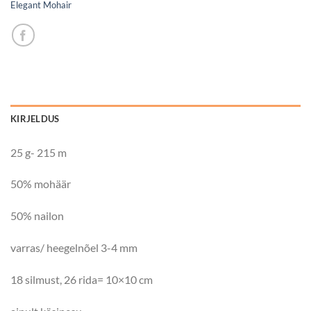
Elegant Mohair
KIRJELDUS
25 g- 215 m
50% mohäär
50% nailon
varras/ heegelnõel 3-4 mm
18 silmust, 26 rida= 10×10 cm