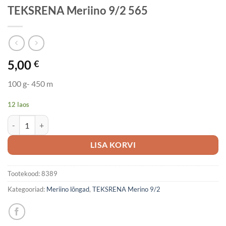
TEKSRENA Meriino 9/2 565
5,00
€
100 g- 450 m
12 laos
TEKSRENA Meriino 9/2 565 kogus
LISA KORVI
Tootekood:
8389
Kategooriad:
Meriino lõngad
,
TEKSRENA Merino 9/2