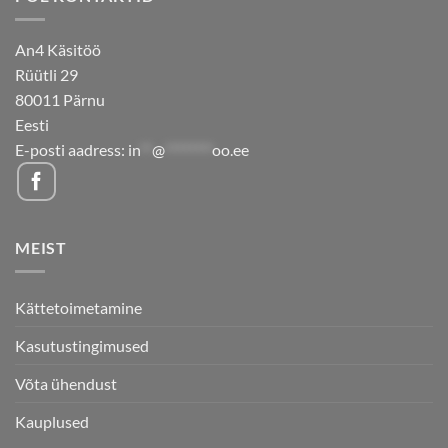
An4 Käsitöö
Rüütli 29
80011 Pärnu
Eesti
E-posti aadress:
in
**
@
********
oo.ee
MEIST
Kättetoimetamine
Kasutustingimused
Võta ühendust
Kauplused