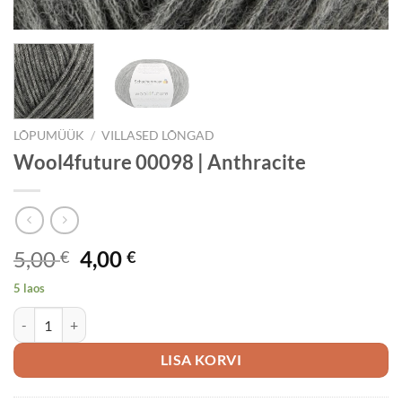
LÕPUMÜÜK
/
VILLASED LÕNGAD
Wool4future 00098 | Anthracite
Algne
Current
5,00
4,00
€
€
hind
price
5 laos
oli:
is:
Wool4future 00098 | Anthracite kogus
5,00 €.
4,00 €.
LISA KORVI