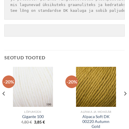
mis lagunevad üksikuteks graanuliteks ja kedratakse
See lõng on standardse DK kaaluga ja sobib paljude 
SEOTUD TOOTED
-20%
-20%
LÕPUMÜÜK
ALPAKA JA MOHÄÄR
Alpaca Soft DK
Gigante 100
00220 Autumn
Algne
Current
4,80
€
3,85
€
hind
price
Gold