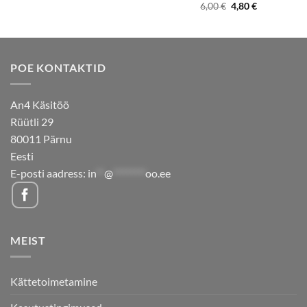
oli:
is:
Algne
Current
6,00
€
4,80
€
4,80 €.
3,85 €.
hind
price
oli:
is:
6,00 €.
4,80 €.
POE KONTAKTID
An4 Käsitöö
Rüütli 29
80011 Pärnu
Eesti
E-posti aadress:
in
**
@
********
oo.ee
MEIST
Kättetoimetamine