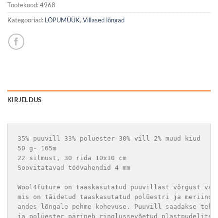
Tootekood:
4968
Kategooriad:
LÕPUMÜÜK
,
Villased lõngad
KIRJELDUS
35% puuvill 33% polüester 30% vill 2% muud kiud

50 g- 165m

22 silmust, 30 rida 10x10 cm 

Wool4future on taaskasutatud puuvillast võrgust val
mis on täidetud taaskasutatud polüestri ja meriino 
andes lõngale pehme kohevuse. Puuvill saadakse teks
ja polüester pärineb ringlussevõetud plastpudelites