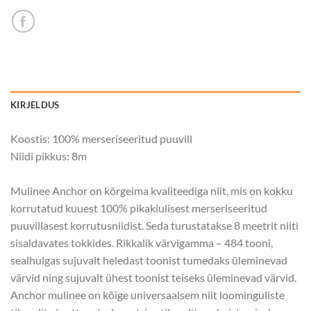
KIRJELDUS
Koostis: 100% merseriseeritud puuvill
Niidi pikkus: 8m
Mulinee Anchor on kõrgeima kvaliteediga niit, mis on kokku
korrutatud kuuest 100% pikakiulisest merseriseeritud
puuvillasest korrutusniidist. Seda turustatakse 8 meetrit niiti
sisaldavates tokkides. Rikkalik värvigamma – 484 tooni,
sealhulgas sujuvalt heledast toonist tumedaks üleminevad
värvid ning sujuvalt ühest toonist teiseks üleminevad värvid.
Anchor mulinee on kõige universaalsem niit loominguliste