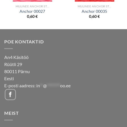
MULINEE ANCHOR STRANDED COTTON
MULINEE ANCHOR STRANDED COTTON
Anchor 00027
Anchor 00035
0,60
€
0,60
€
POE KONTAKTID
An4 Käsitöö
Rüütli 29
80011 Pärnu
Eesti
E-posti aadress:
in
**
@
********
oo.ee
MEIST