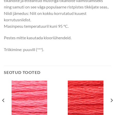
tikandite ja etteantud mustriga tikandite valmistamiseks
ning samuti on see väga populaarne ristpistes tikkijate seas..
Niidi jämedus: Niit on kokku korrutatud kuuest
korrutusniidist.
Masinpesu temperatuuril kuni 95 °C.
Pestes mitte kasutada klooriühendeid.
Triikimine: puuvill (***).
SEOTUD TOOTED