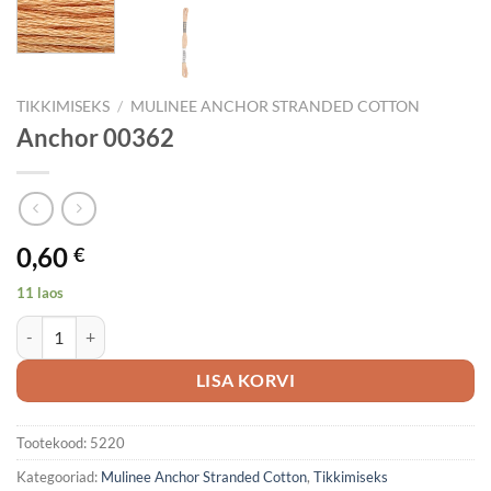
TIKKIMISEKS
/
MULINEE ANCHOR STRANDED COTTON
Anchor 00362
0,60
€
11 laos
Anchor 00362 kogus
LISA KORVI
Tootekood:
5220
Kategooriad:
Mulinee Anchor Stranded Cotton
,
Tikkimiseks