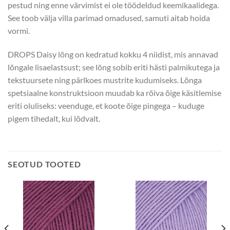
pestud ning enne värvimist ei ole töödeldud keemikaalidega.
See toob välja villa parimad omadused, samuti aitab hoida
vormi.
DROPS Daisy lõng on kedratud kokku 4 niidist, mis annavad
lõngale lisaelastsust; see lõng sobib eriti hästi palmikutega ja
tekstuursete ning pärlkoes mustrite kudumiseks. Lõnga
spetsiaalne konstruktsioon muudab ka rõiva õige käsitlemise
eriti oluliseks: veenduge, et koote õige pingega – kuduge
pigem tihedalt, kui lõdvalt.
SEOTUD TOOTED