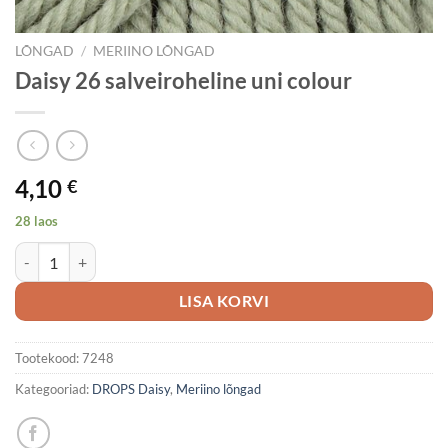
LÕNGAD
/
MERIINO LÕNGAD
Daisy 26 salveiroheline uni colour
4,10
€
28 laos
Daisy 26 salveiroheline uni colour kogus
LISA KORVI
Tootekood:
7248
Kategooriad:
DROPS Daisy
,
Meriino lõngad