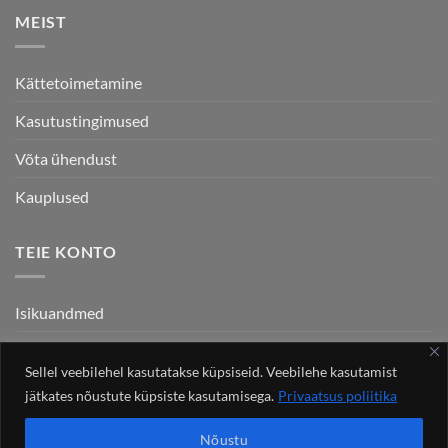
MEIST
Kättetoimetamine
Kasutustingimused
Võta ühendust
Kauplused
TEIE KONTO
Isikuandmed
Tellimused
Sellel veebilehel kasutatakse küpsiseid. Veebilehe kasutamist
Aadressid
jätkates nõustute küpsiste kasutamisega.
Privaatsus poliitika
Nõustu