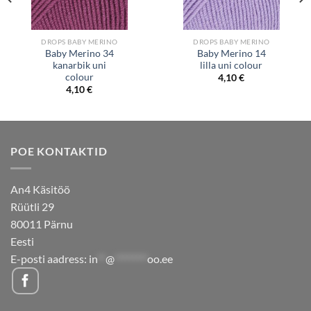
DROPS BABY MERINO
DROPS BABY MERINO
Baby Merino 34
Baby Merino 14
kanarbik uni
lilla uni colour
colour
4,10
€
4,10
€
POE KONTAKTID
An4 Käsitöö
Rüütli 29
80011 Pärnu
Eesti
E-posti aadress:
in
**
@
********
oo.ee