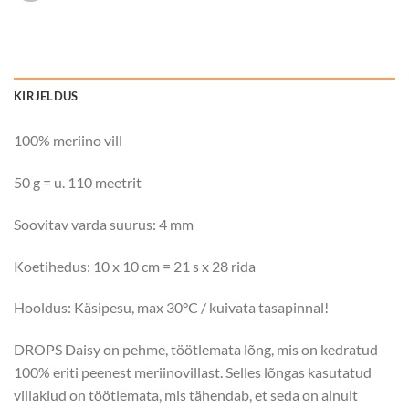
KIRJELDUS
100% meriino vill
50 g = u. 110 meetrit
Soovitav varda suurus: 4 mm
Koetihedus: 10 x 10 cm = 21 s x 28 rida
Hooldus: Käsipesu, max 30°C / kuivata tasapinnal!
DROPS Daisy on pehme, töötlemata lõng, mis on kedratud
100% eriti peenest meriinovillast. Selles lõngas kasutatud
villakiud on töötlemata, mis tähendab, et seda on ainult